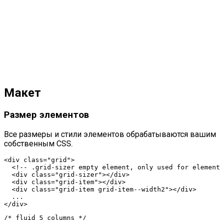
Макет
Размер элементов
Все размеры и стили элементов обрабатываются вашим
собственным CSS.
<div class="grid">

  <!-- .grid-sizer empty element, only used for element
  <div class="grid-sizer"></div>

  <div class="grid-item"></div>

  <div class="grid-item grid-item--width2"></div>

  ...

</div>
/* fluid 5 columns */
