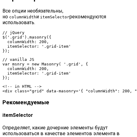
Все опции необязательны,
но
и
рекомендуются
columnWidth
itemSelector
использовать.
// jQuery

$('.grid').masonry({

  columnWidth: 200,

  itemSelector: '.grid-item'

});
// vanilla JS

var msnry = new Masonry( '.grid', {

  columnWidth: 200,

  itemSelector: '.grid-item'

});
<!-- in HTML -->

<div class="grid" data-masonry='{ "columnWidth": 200, "
Рекомендуемые
itemSelector
Определяет, какие дочерние элементы будут
использоваться в качестве элементов элемента в