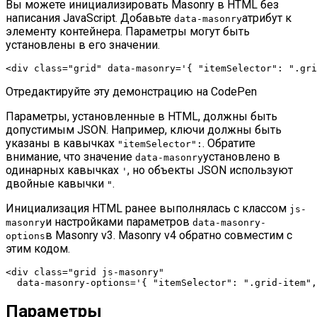
Вы можете инициализировать Masonry в HTML без
написания JavaScript. Добавьте
атрибут к
data-masonry
элементу контейнера. Параметры могут быть
установлены в его значении.
<
div
class
=
"grid"
data-masonry
=
'{ "itemSelector": ".gri
Отредактируйте эту демонстрацию на CodePen
Параметры, установленные в HTML, должны быть
допустимым JSON. Например, ключи должны быть
указаны в кавычках
. Обратите
"itemSelector"
:
внимание, что значение
установлено в
data-masonry
одинарных кавычках
, но объекты JSON используют
'
двойные кавычки
.
"
Инициализация HTML ранее выполнялась с классом
js-
и настройками параметров
masonry
data-masonry-
в Masonry v3. Masonry v4 обратно совместим с
options
этим кодом.
<
div
class
=
"grid js-masonry"
data-masonry-options
=
'{ "itemSelector": ".grid-item",
Параметры