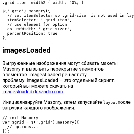
.grid-item--width2
 { 
width
: 
40%
$(
'.grid'
).masonry({

// set itemSelector so .grid-sizer is not used in lay
  itemSelector: 
'.grid-item'
,

// use element for option
  columnWidth: 
'.grid-sizer'
,

percentPosition
: 
true
})
imagesLoaded
Выгруженные изображения могут сбивать макеты
Masonry и вызывать перекрытие элементов
элементов. imagesLoaded решает эту
проблему. imagesLoaded — это отдельный скрипт,
который вы можете скачать на
imagesloaded.desandro.com
.
Инициализируйте Masonry, затем запускайте
после
layout
загрузки каждого изображения.
// init Masonry
var
$grid
 = $(
'.grid'
).masonry({

// options...