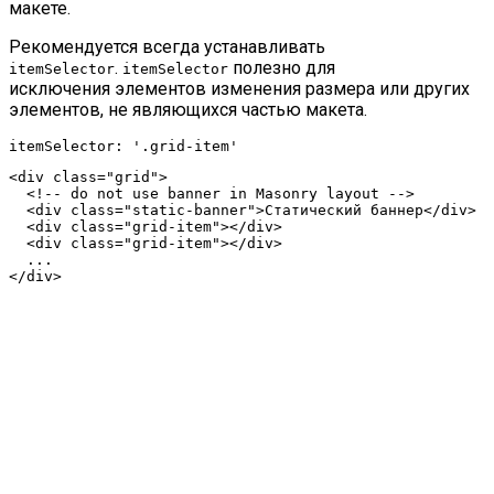
макете.
Рекомендуется всегда устанавливать
.
полезно для
itemSelector
itemSelector
исключения элементов изменения размера или других
элементов, не являющихся частью макета.
itemSelector: '.grid-item'
<div class="grid">

  <!-- do not use banner in Masonry layout -->

  <div class="static-banner">Статический баннер</div>

  <div class="grid-item"></div>

  <div class="grid-item"></div>

  ...

</div>