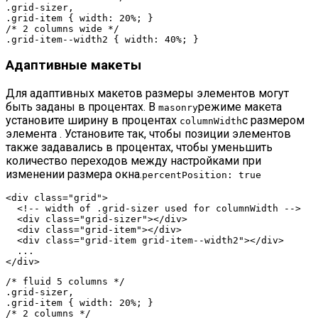
.grid-sizer,

.grid-item { width: 20%; }

/* 2 columns wide */

.grid-item--width2 { width: 40%; }
Адаптивные макеты
Для адаптивных макетов размеры элементов могут
быть заданы в процентах. В
режиме макета
masonry
установите ширину в процентах
с размером
columnWidth
элемента . Установите так, чтобы позиции элементов
также задавались в процентах, чтобы уменьшить
количество переходов между настройками при
изменении размера окна.
percentPosition:
true
<
div
class
=
"grid"
>
<!-- width of .grid-sizer used for columnWidth -->
<
div
class
=
"grid-sizer"
>
</
div
>
<
div
class
=
"grid-item"
>
</
div
>
<
div
class
=
"grid-item grid-item--width2"
>
</
div
>
</
div
>
/* fluid 5 columns */
.grid-sizer
.grid-item
 { 
width
: 
20%
/* 2 columns */