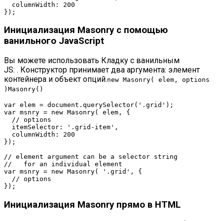
columnWidth
: 
200
Инициализация Masonry с помощью
ванильного JavaScript
Вы можете использовать Кладку с ванильным
JS: . Конструктор принимает два аргумента: элемент
контейнера и объект опций.
new
Masonry
( elem, options
)
Masonry
()
var
 elem = 
document
.querySelector(
'.grid'
var
msnry
 = 
new
Masonry
( elem, {

// options
  itemSelector: 
'.grid-item'
,

columnWidth
: 
200
});

// element argument can be a selector string
//   for an individual element
var
msnry
 = 
new
Masonry
( 
'.grid'
, {

// options
Инициализация Masonry прямо в HTML