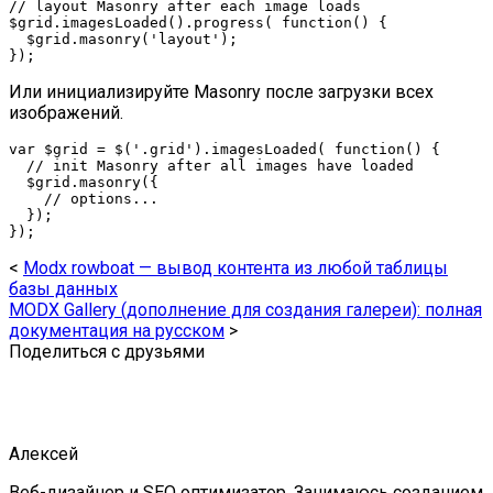
// layout Masonry after each image loads
$grid
.imagesLoaded().progress( 
function
() 
{

$grid
.masonry(
'layout'
);

});
Или инициализируйте Masonry после загрузки всех
изображений.
var
$grid
 = $(
'.grid'
).imagesLoaded( 
function
() 
{

// init Masonry after all images have loaded
$grid
.masonry({

// options...
  });

});
<
Modx rowboat — вывод контента из любой таблицы
базы данных
MODX Gallery (дополнение для создания галереи): полная
документация на русском
>
Поделиться с друзьями
Алексей
Веб-дизайнер и SEO оптимизатор. Занимаюсь созданием