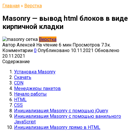
Главная
»
Верстка
Masonry — вывод html блоков в виде
кирпичной кладки
Верстка
Автор
Алексей
На чтение
6 мин
Просмотров
7.3к.
Комментарии
0
Опубликовано
10.11.2021
Обновлено
20.11.2021
Содержание
Установка Masonry
Скачать
CDN
Менеджеры пакетов
Начало работы
HTML
CSS
Инициализация Masonry с помощью jQuery
Инициализация Masonry с помощью ванильного
JavaScript
Инициализация Masonry прямо в HTML