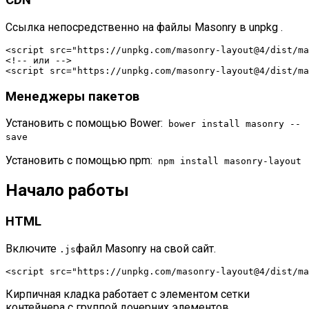
CDN
Ссылка непосредственно на файлы Masonry в
unpkg
.
<
script
src
=
"https://unpkg.com/masonry-layout@4/dist/ma
<!-- или -->
<
script
src
=
"https://unpkg.com/masonry-layout@4/dist/ma
Менеджеры пакетов
Установить с помощью Bower:
bower install masonry --
save
Установить с помощью npm:
npm install masonry-layout
Начало работы
HTML
Включите
файл Masonry на свой сайт.
.js
<
script
src
=
"https://unpkg.com/masonry-layout@4/dist/ma
Кирпичная кладка работает с элементом сетки
контейнера с группой дочерних элементов.