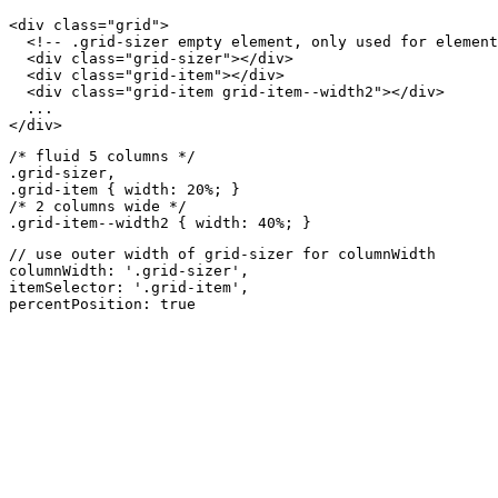
<div class="grid">

  <!-- .grid-sizer empty element, only used for element
  <div class="grid-sizer"></div>

  <div class="grid-item"></div>

  <div class="grid-item grid-item--width2"></div>

  ...

</div>
/* fluid 5 columns */

.grid-sizer,

.grid-item { width: 20%; }

/* 2 columns wide */

.grid-item--width2 { width: 40%; }
// use outer width of grid-sizer for columnWidth

columnWidth: '.grid-sizer',

itemSelector: '.grid-item',

percentPosition: true