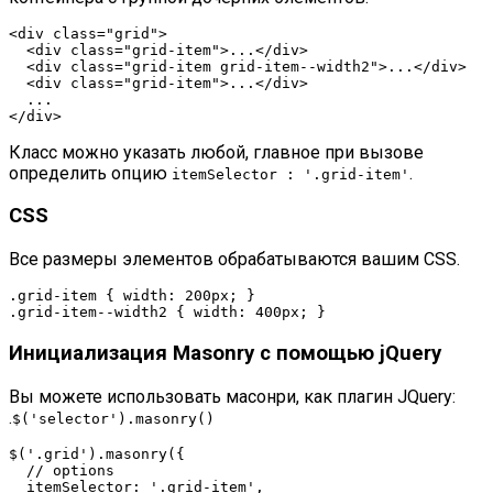
<
div
class
=
"grid"
>
<
div
class
=
"grid-item"
>
...
</
div
>
<
div
class
=
"grid-item grid-item--width2"
>
...
</
div
>
<
div
class
=
"grid-item"
>
...
</
div
>
</
div
>
Класс можно указать любой, главное при вызове
определить опцию
.
itemSelector : '.
grid-item
'
CSS
Все размеры элементов обрабатываются вашим CSS.
.grid-item
 { 
width
: 
200px
.grid-item--width2
 { 
width
: 
400px
Инициализация Masonry с помощью jQuery
Вы можете использовать масонри, как плагин JQuery:
.
$(
'selector'
).masonry()
$(
'.grid'
).masonry({

// options
  itemSelector: 
'.grid-item'
,
