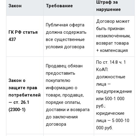
Штраф за
Закон
Требование
нарушение
Договор может
Публичная оферта
быть признан
ГК РФ статья
должна содержать
незаключённым,
437
все существенные
возврат товара
условия договора
+ компенсация
По ст. 14.8 ч. 1
Продавец обязан
КоАП:
предоставить
должностные
Закон о
покупателю
лица —
защите прав
информацию о
предупреждение
потребителей
товаре, продавце,
или 500-1 000
— ст. 26.1
порядке оплаты,
руб.;
(2300-1)
доставки и возврата
юридические
до заключения
лица — 5 000-10
договора
000 руб.