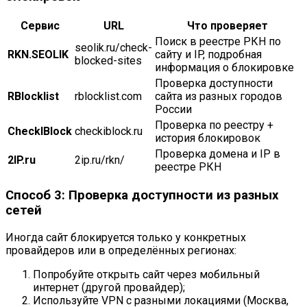
Сервис
URL
Что проверяет
Поиск в реестре РКН по
seolik.ru/check-
RKN.SEOLIK
сайту и IP, подробная
blocked-sites
информация о блокировке
Проверка доступности
RBlocklist
rblocklist.com
сайта из разных городов
России
Проверка по реестру +
CheckIBlock
checkiblock.ru
история блокировок
Проверка домена и IP в
2IP.ru
2ip.ru/rkn/
реестре РКН
Способ 3: Проверка доступности из разных
сетей
Иногда сайт блокируется только у конкретных
провайдеров или в определённых регионах:
Попробуйте открыть сайт через мобильный
интернет (другой провайдер);
Используйте VPN с разными локациями (Москва,