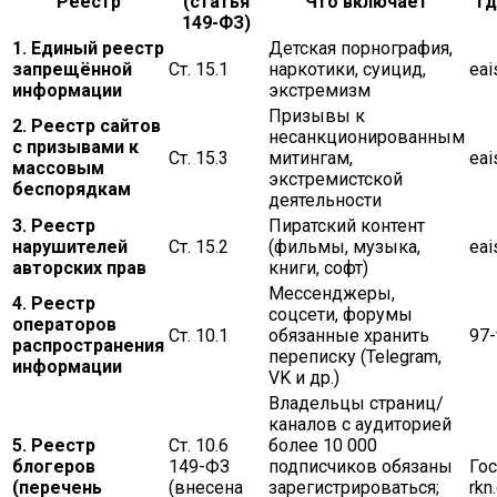
Реестр
(статья
Что включает
Гд
149-ФЗ)
1. Единый реестр
Детская порнография,
запрещённой
Ст. 15.1
наркотики, суицид,
eai
информации
экстремизм
Призывы к
2. Реестр сайтов
несанкционированным
с призывами к
Ст. 15.3
митингам,
eai
массовым
экстремистской
беспорядкам
деятельности
3. Реестр
Пиратский контент
нарушителей
Ст. 15.2
(фильмы, музыка,
eai
авторских прав
книги, софт)
Мессенджеры,
4. Реестр
соцсети, форумы
операторов
Ст. 10.1
обязанные хранить
97-
распространения
переписку (Telegram,
информации
VK и др.)
Владельцы страниц/
каналов с аудиторией
5. Реестр
Ст. 10.6
более 10 000
блогеров
149-ФЗ
подписчиков обязаны
Гос
(перечень
(внесена
зарегистрироваться;
rkn