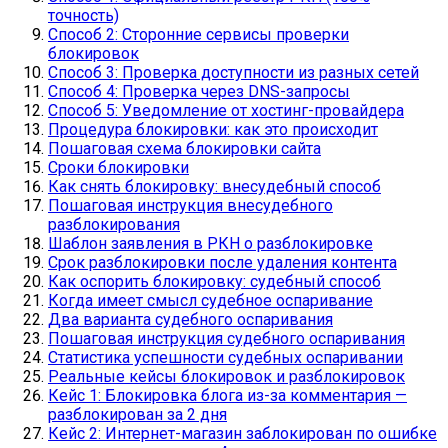
точность)
Способ 2: Сторонние сервисы проверки
блокировок
Способ 3: Проверка доступности из разных сетей
Способ 4: Проверка через DNS-запросы
Способ 5: Уведомление от хостинг-провайдера
Процедура блокировки: как это происходит
Пошаговая схема блокировки сайта
Сроки блокировки
Как снять блокировку: внесудебный способ
Пошаговая инструкция внесудебного
разблокирования
Шаблон заявления в РКН о разблокировке
Срок разблокировки после удаления контента
Как оспорить блокировку: судебный способ
Когда имеет смысл судебное оспаривание
Два варианта судебного оспаривания
Пошаговая инструкция судебного оспаривания
Статистика успешности судебных оспаривании
Реальные кейсы блокировок и разблокировок
Кейс 1: Блокировка блога из-за комментария —
разблокирован за 2 дня
Кейс 2: Интернет-магазин заблокирован по ошибке