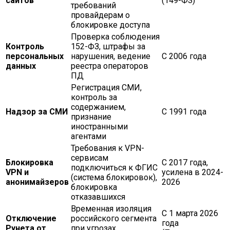
сайтов
(149-ФЗ)
требований
провайдерам о
блокировке доступа
Проверка соблюдения
Контроль
152-ФЗ, штрафы за
персональных
нарушения, ведение
С 2006 года
данных
реестра операторов
ПД
Регистрация СМИ,
контроль за
содержанием,
Надзор за СМИ
С 1991 года
признание
иностранными
агентами
Требования к VPN-
сервисам
Блокировка
С 2017 года,
подключиться к ФГИС
VPN и
усилена в 2024-
(система блокировок),
анонимайзеров
2026
блокировка
отказавшихся
Временная изоляция
С 1 марта 2026
Отключение
российского сегмента
года
Рунета от
при угрозах