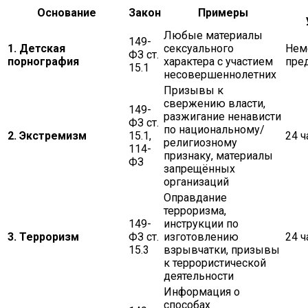
Основание
Закон
Примеры
Любые материалы
149-
1. Детская
сексуального
Нем
ФЗ ст.
порнография
характера с участием
пре
15.1
несовершеннолетних
Призывы к
свержению власти,
149-
разжигание ненависти
ФЗ ст.
по национальному/
2. Экстремизм
15.1,
24 ч
религиозному
114-
признаку, материалы
ФЗ
запрещённых
организаций
Оправдание
терроризма,
149-
инструкции по
3. Терроризм
ФЗ ст.
изготовлению
24 ч
15.3
взрывчатки, призывы
к террористической
деятельности
Информация о
способах