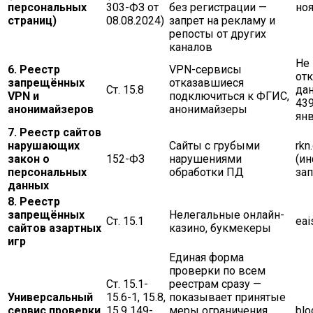
персональных
303-ФЗ от
без регистрации —
ноя
страниц)
08.08.2024)
запрет на рекламу и
репосты от других
каналов
Не 
6. Реестр
VPN-сервисы
отк
запрещённых
отказавшиеся
Ст. 15.8
да
VPN и
подключиться к ФГИС,
439
анонимайзеров
анонимайзеры
янв
7. Реестр сайтов
нарушающих
Сайты с грубыми
rkn
закон о
152-ФЗ
нарушениями
(и
персональных
обработки ПД
зап
данных
8. Реестр
запрещённых
Нелегальные онлайн-
Ст. 15.1
eai
сайтов азартных
казино, букмекеры
игр
Единая форма
проверки по всем
Ст. 15.1-
реестрам сразу —
Универсальный
15.6-1, 15.8,
показывает принятые
сервис проверки
15.9 149-
меры ограничения
blo