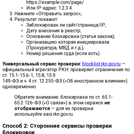
https://example.com/page/
Или IP-адрес: 1.2.3.4
Нажмите «Отправить запрос»;
Результат покажет:
Заблокирован ли сайт/страница/IP;
Дату внесения в реестр;
Основание блокировки (статья закона);
Организацию которая инициировала
(Прокуратура, МВД и т.д.);
Номер решения суда (если есть).
Универсальный сервис проверки:
blocklist.rkn.gov.ru
—
официальный агрегатор РКН: проверяет ограничения по
ст. 15.1-15.6-1, 15.8, 15.9
149-ФЗ и ч. 4 ст. 12 255-ФЗ («Об иностранном влиянии»)
одновременно.
Обратите внимание: блокировки по ст. 65.1-
65.2 126-ФЗ («О связи») в этом сервисе
не
отображаются
— для их проверки
используйте eais.rkn.gov.ru.
Способ 2: Сторонние сервисы проверки
блокировок