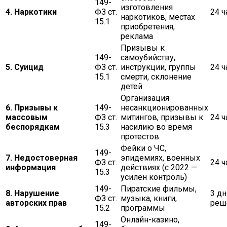
149-
изготовления
4. Наркотики
ФЗ ст.
24 ч
наркотиков, местах
15.1
приобретения,
реклама
Призывы к
149-
самоубийству,
5. Суицид
ФЗ ст.
инструкции, группы
24 ч
15.1
смерти, склонение
детей
Организация
6. Призывы к
149-
несанкционированных
массовым
ФЗ ст.
митингов, призывы к
24 ч
беспорядкам
15.3
насилию во время
протестов
Фейки о ЧС,
149-
7. Недостоверная
эпидемиях, военных
ФЗ ст.
24 ч
информация
действиях (с 2022 —
15.3
усилен контроль)
149-
Пиратские фильмы,
8. Нарушение
3 дн
ФЗ ст.
музыка, книги,
авторских прав
реш
15.2
программы
Онлайн-казино,
149-