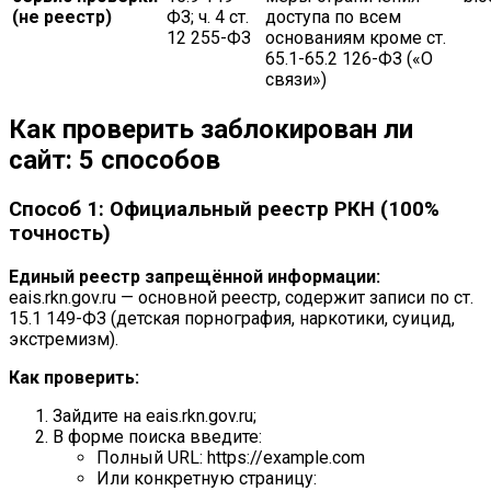
(не реестр)
ФЗ; ч. 4 ст.
доступа по всем
12 255-ФЗ
основаниям кроме ст.
65.1-65.2 126-ФЗ («О
связи»)
Как проверить заблокирован ли
сайт: 5 способов
Способ 1: Официальный реестр РКН (100%
точность)
Единый реестр запрещённой информации:
eais.rkn.gov.ru — основной реестр, содержит записи по ст.
15.1 149-ФЗ (детская порнография, наркотики, суицид,
экстремизм).
Как проверить:
Зайдите на eais.rkn.gov.ru;
В форме поиска введите:
Полный URL: https://example.com
Или конкретную страницу: