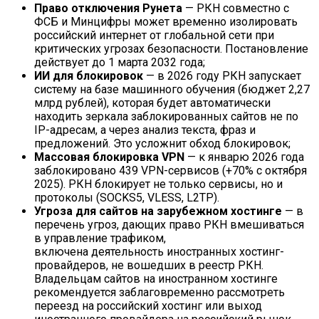
Право отключения Рунета
— РКН совместно с
ФСБ и Минцифры может временно изолировать
российский интернет от глобальной сети при
критических угрозах безопасности. Постановление
действует до 1 марта 2032 года;
ИИ для блокировок
— в 2026 году РКН запускает
систему на базе машинного обучения (бюджет 2,27
млрд рублей), которая будет автоматически
находить зеркала заблокированных сайтов не по
IP-адресам, а через анализ текста, фраз и
предложений. Это усложнит обход блокировок;
Массовая блокировка VPN
— к январю 2026 года
заблокировано 439 VPN-сервисов (+70% с октября
2025). РКН блокирует не только сервисы, но и
протоколы (SOCKS5, VLESS, L2TP).
Угроза для сайтов на зарубежном хостинге
— в
перечень угроз, дающих право РКН вмешиваться
в управление трафиком,
включена деятельность иностранных хостинг-
провайдеров, не вошедших в реестр РКН.
Владельцам сайтов на иностранном хостинге
рекомендуется заблаговременно рассмотреть
переезд на российский хостинг или выход