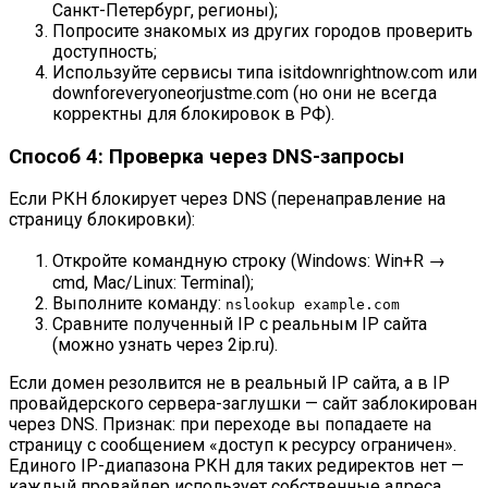
Санкт-Петербург, регионы);
Попросите знакомых из других городов проверить
доступность;
Используйте сервисы типа isitdownrightnow.com или
downforeveryoneorjustme.com (но они не всегда
корректны для блокировок в РФ).
Способ 4: Проверка через DNS-запросы
Если РКН блокирует через DNS (перенаправление на
страницу блокировки):
Откройте командную строку (Windows: Win+R →
cmd, Mac/Linux: Terminal);
Выполните команду:
nslookup example.com
Сравните полученный IP с реальным IP сайта
(можно узнать через 2ip.ru).
Если домен резолвится не в реальный IP сайта, а в IP
провайдерского сервера-заглушки — сайт заблокирован
через DNS. Признак: при переходе вы попадаете на
страницу с сообщением «доступ к ресурсу ограничен».
Единого IP-диапазона РКН для таких редиректов нет —
каждый провайдер использует собственные адреса.