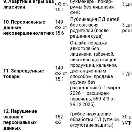
9. Азартные игры без
букмекеры, покер-
ФЗ ст.
3 дн
лицензии
румы без лицензии
15.1
ФНС
Публикация ПД детей
10. Персональные
149-
без согласия
3 дн
данные
ФЗ ст.
родителей (после
реш
несовершеннолетних
15.6
решения суда)
Онлайн-продажа
алкоголя без
лицензии; табачной,
никотинсодержащей
продукции, кальянов
149-
11. Запрещённые
дистанционным
ФЗ ст.
3 дн
товары
способом; продажа
15.1
оружия без
разрешения (с 1 марта
2026 — расширен
перечень, 569-ФЗ от
29.12.2025)
12. Нарушение
Грубое нарушение
закона о
152-
30 д
обработки ПД (утечки,
персональных
ФЗ
устр
отсутствие защиты)
данных