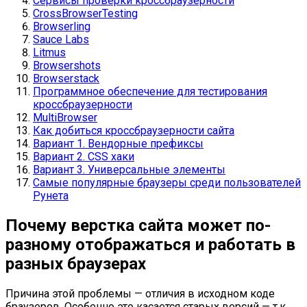
Сервисы проверки кроссбраузерности
CrossBrowserTesting
Browserling
Sauce Labs
Litmus
Browsershots
Browserstack
Программное обеспечение для тестирования
кроссбраузерности
MultiBrowser
Как добиться кроссбраузерности сайта
Вариант 1. Вендорные префиксы
Вариант 2. CSS хаки
Вариант 3. Универсальные элементы
Самые популярные браузеры среди пользователей
Рунета
Почему верстка сайта может по-
разному отображаться и работать в
разных браузерах
Причина этой проблемы — отличия в исходном коде
браузеров. Особенно это касается старых версий — т.к.