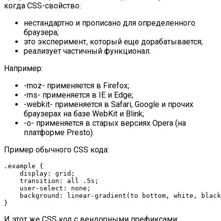
когда CSS-свойство:
нестандартно и прописано для определенного
браузера;
это эксперимент, который еще дорабатывается;
реализует частичный функционал.
Например:
-moz- применяется в Firefox;
-ms- применяется в IE и Edge;
-webkit- применяется в Safari, Google и прочих
браузерах на базе WebKit и Blink;
-o- применяется в старых версиях Opera (на
платформе Presto).
Пример обычного CSS кода:
.example {

    display: grid;

    transition: all .5s;

    user-select: none;

    background: linear-gradient(to bottom, white, black
}
И этот же CSS код с вендорными префиксами: