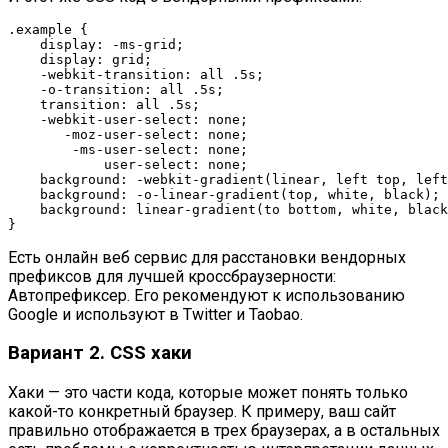
.example {

    display: -ms-grid;

    display: grid;

    -webkit-transition: all .5s;

    -o-transition: all .5s;

    transition: all .5s;

    -webkit-user-select: none;

       -moz-user-select: none;

        -ms-user-select: none;

            user-select: none;

    background: -webkit-gradient(linear, left top, left
    background: -o-linear-gradient(top, white, black);

    background: linear-gradient(to bottom, white, black
}
Есть онлайн веб сервис для расстановки вендорных
префиксов для лучшей кроссбраузерности:
Автопрефиксер
. Его рекомендуют к использованию
Google и используют в Twitter и Taobao.
Вариант 2. CSS хаки
Хаки — это части кода, которые может понять только
какой-то конкретный браузер. К примеру, ваш сайт
правильно отображается в трех браузерах, а в остальных