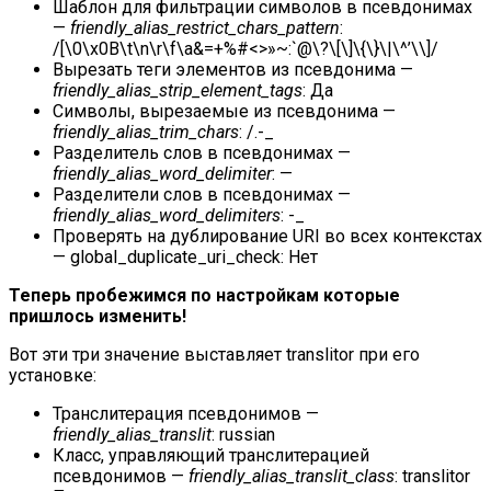
Шаблон для фильтрации символов в псевдонимах
—
friendly_alias_restrict_chars_pattern
:
/[\0\x0B\t\n\r\f\a&=+%#<>»~:`@\?\[\]\{\}\|\^’\\]/
Вырезать теги элементов из псевдонима —
friendly_alias_strip_element_tags
: Да
Символы, вырезаемые из псевдонима —
friendly_alias_trim_chars
: /.-_
Разделитель слов в псевдонимах —
friendly_alias_word_delimiter
: —
Разделители слов в псевдонимах —
friendly_alias_word_delimiters
: -_
Проверять на дублирование URI во всех контекстах
— global_duplicate_uri_check: Нет
Теперь пробежимся по настройкам которые
пришлось изменить!
Вот эти три значение выставляет translitor при его
установке:
Транслитерация псевдонимов —
friendly_alias_translit
: russian
Класс, управляющий транслитерацией
псевдонимов —
friendly_alias_translit_class
: translitor