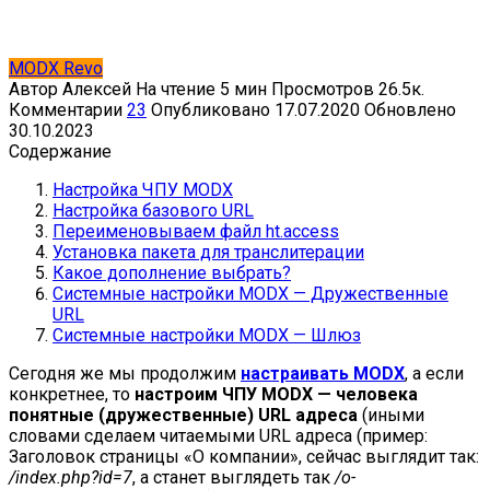
MODX Revo
Автор
Алексей
На чтение
5 мин
Просмотров
26.5к.
Комментарии
23
Опубликовано
17.07.2020
Обновлено
30.10.2023
Содержание
Настройка ЧПУ MODX
Настройка базового URL
Переименовываем файл ht.access
Установка пакета для транслитерации
Какое дополнение выбрать?
Системные настройки MODX — Дружественные
URL
Системные настройки MODX — Шлюз
Сегодня же мы продолжим
настраивать MODX
, а если
конкретнее, то
настроим ЧПУ MODX — человека
понятные (дружественные) URL адреса
(иными
словами сделаем читаемыми URL адреса (пример:
Заголовок страницы «О компании», сейчас выглядит так:
/index.php?id=7
, а станет выглядеть так
/o-