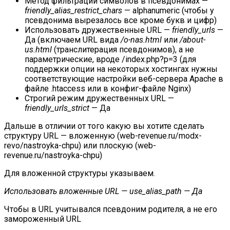
Метод фильтрации символов в псевдонимах —
friendly_alias_restrict_chars
— alphanumeric (чтобы у
псевдонима вырезалось все кроме букв и цифр)
Использовать дружественные URL —
friendly_urls
—
Да (включаем URL вида
/o-nas.html
или
/about-
us.html
(транслитерация псевдонимов), а не
параметрические, вроде /index.php?p=3 (для
поддержки опции на некоторых хостингах нужны
соответствующие настройки веб-сервера Apache в
файле .htaccess или в конфиг-файле Nginx)
Строгий режим дружественных URL —
friendly_urls_strict
— Да
Дальше в отличии от того какую вы хотите сделать
структуру URL — вложенную (web-revenue.ru/modx-
revo/nastroyka-chpu) или плоскую (web-
revenue.ru/nastroyka-chpu)
Для вложенной структуры указываем.
Использовать вложенные URL — use_alias_path — Да
Чтобы в URL учитывался псевдоним родителя, а не его
замороженный URL