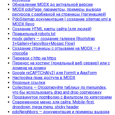
Обновление MODX до актуальной версии
MODX pdoPage: параметры, примеры вывода
ресурсов с разбивкой на страницы (пагинацией)
PdoSitemap документация | создание sitemap.xml в
MODX Revo
Создание HTML карты сайта (для людей)
Правильный robots.txt
modx gallery — создание галереи (Bootstrap
3+Gallery+fancyBox+Mosaic Flow)
Создание страницы с отзывами на MODX — 4
способа
Перевод с http на https
Перенос на хостинг (локальный веб-сервер) или с
домена на домен
Google reCAPTCHA(v2) для FormIt и AjaxForm
Настройка прав доступа в MODX
Якорные ссылки
Collections — Отсортируйте таблицу по menuindex,
что бы использовать drag and drop сортировку
Продвинутое портфолио с фильтром по категориям
Современное меню для сайта. Mobile-first,
dropdown, mega menu, sticky header
pdoNeighbors — документация и примеры вывода