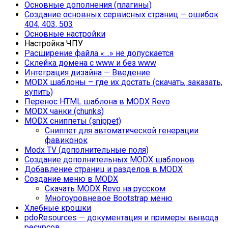
Основные дополнения (плагины)
Создание основных сервисных страниц — ошибок
404, 403, 503
Основные настройки
Настройка ЧПУ
Расширение файла «…» не допускается
Склейка домена с www и без www
Интеграция дизайна — Введение
MODX шаблоны – где их достать (скачать, заказать,
купить)
Перенос HTML шаблона в MODX Revo
MODX чанки (chunks)
MODX сниппеты (snippet)
Сниппет для автоматической генерации
фавиконок
Modx TV (дополнительные поля)
Создание дополнительных MODX шаблонов
Добавление страниц и разделов в MODX
Создание меню в MODX
Cкачать MODX Revo на русском
Многоуровневое Bootstrap меню
Хлебные крошки
pdoResources — документация и примеры вывода
ресурсов