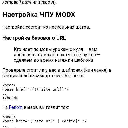
kompanii.html
или
/about
).
Настройка ЧПУ MODX
Настройка состоит из нескольких шагов.
Настройка базового URL
Кто идет по моим урокам с нуля — вам
данный шаг делать пока что не нужно —
сделаем во время натяжки шаблона.
Проверьте стоит ли у вас в шаблонах (или чанке) в
секции head параметр
:
<base href="">
<head>

<base href="[[!++site_url]]">

...

</head>
На
Fenom
вызов выглядит так:
<head>

<base href="{'site_url' | config}" />

...
