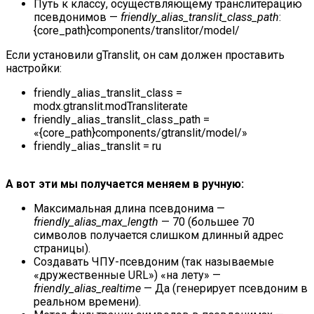
Путь к классу, осуществляющему транслитерацию
псевдонимов —
friendly_alias_translit_class_path
:
{core_path}components/translitor/model/
Если установили gTranslit, он сам должен проставить
настройки:
friendly_alias_translit_class =
modx.gtranslit.modTransliterate
friendly_alias_translit_class_path =
«{core_path}components/gtranslit/model/»
friendly_alias_translit = ru
А вот эти мы получается меняем в ручную:
Максимальная длина псевдонима —
friendly_alias_max_length
— 70 (большее 70
символов получается слишком длинный адрес
страницы).
Создавать ЧПУ-псевдоним (так называемые
«дружественные URL») «на лету» —
friendly_alias_realtime
— Да (генерирует псевдоним в
реальном времени).