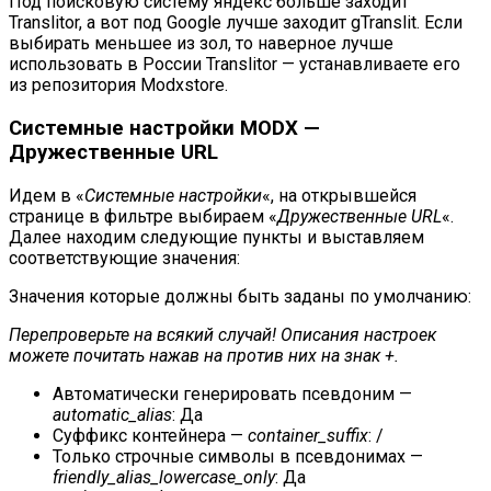
Под поисковую систему яндекс больше заходит
Translitor, а вот под Google лучше заходит gTranslit. Если
выбирать меньшее из зол, то наверное лучше
использовать в России Translitor — устанавливаете его
из репозитория Modxstore.
Системные настройки MODX —
Дружественные URL
Идем в «
Системные настройки
«, на открывшейся
странице в фильтре выбираем «
Дружественные URL
«.
Далее находим следующие пункты и выставляем
соответствующие значения:
Значения которые должны быть заданы по умолчанию:
Перепроверьте
на всякий случай! Описания настроек
можете почитать нажав на против них на знак +.
Автоматически генерировать псевдоним —
automatic_alias
: Да
Суффикс контейнера —
container_suffix
: /
Только строчные символы в псевдонимах —
friendly_alias_lowercase_only
: Да