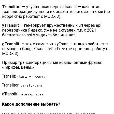
Translitor
— улучшенная версия translit — качество
транслитерации лучше и вырезает точки с запятыми (не
корректно работает с MODX 3).
yTranslit
— генерирует дружественных url через api
переводчика Яндекс. Уже не актуален, т.к. с 2021
бесплатного api у яндекса больше нет.
gTranslit
— тоже самое, что yTranslit, только работает с
помощью GoogleTranslateForFree (не проверял работу с
MODX 3).
Пример транслитерации 3 мя компонентами фразы:
«Тарифы, цены.»
Translit:
«tarify,-ceny.»
Translitor:
tarify-ceny
gTranslit:
rates-prices
Какое дополнение выбрать?