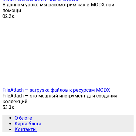
В данном уроке мы рассмотрим как в MODX при
помощи
0
2.2к.
FileAttach — загрузка файлов к ресурсам MODX
FileAttach — это мощный инструмент для создания
коллекций
5
3.3к.
О блоге
Карта блога
Контакты