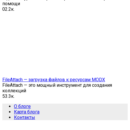
помощи
0
2.2к.
FileAttach — загрузка файлов к ресурсам MODX
FileAttach — это мощный инструмент для создания
коллекций
5
3.3к.
О блоге
Карта блога
Контакты