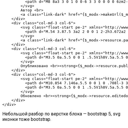
          <path d="M8 8a3 3 0 1 0 0-6 3 3 0 0 0 0 6zm2-
        </svg>

        Автор <br>

        <a class="link-dark" href="{$_modx->makeUrl($_m
    </div>

    <div class="col-md-3 col-6">

        <svg class="float-start pe-2" xmlns="http://www
          <path d="M.54 3.87.5 3a2 2 0 0 1 2-2h3.672a2 
        </svg>

        <a class="link-dark" href="{$_modx->resource.pa
    </div>

    <div class="col-md-3 col-6">

        <svg class="float-start pe-2" xmlns="http://www
          <path d="M3.5 0a.5.5 0 0 1 .5.5V1h8V.5a.5.5 0
        </svg>

        Опубликовано <br><strong>{$_modx->resource.publ
    </div>

    <div class="col-md-3 col-6">

        <svg class="float-start pe-2" xmlns="http://www
          <path d="M10.854 7.146a.5.5 0 0 1 0 .708l-3 3
          <path d="M3.5 0a.5.5 0 0 1 .5.5V1h8V.5a.5.5 0
        </svg>

        Обновлено <br><strong>{$_modx->resource.editedo
    </div>

</div>
Небольшой разбор по верстке блока —
bootstrap 5
,
svg
иконки тоже bootstrap
.