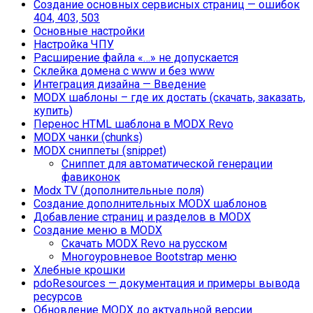
Создание основных сервисных страниц — ошибок
404, 403, 503
Основные настройки
Настройка ЧПУ
Расширение файла «…» не допускается
Склейка домена с www и без www
Интеграция дизайна — Введение
MODX шаблоны – где их достать (скачать, заказать,
купить)
Перенос HTML шаблона в MODX Revo
MODX чанки (chunks)
MODX сниппеты (snippet)
Сниппет для автоматической генерации
фавиконок
Modx TV (дополнительные поля)
Создание дополнительных MODX шаблонов
Добавление страниц и разделов в MODX
Создание меню в MODX
Cкачать MODX Revo на русском
Многоуровневое Bootstrap меню
Хлебные крошки
pdoResources — документация и примеры вывода
ресурсов
Обновление MODX до актуальной версии