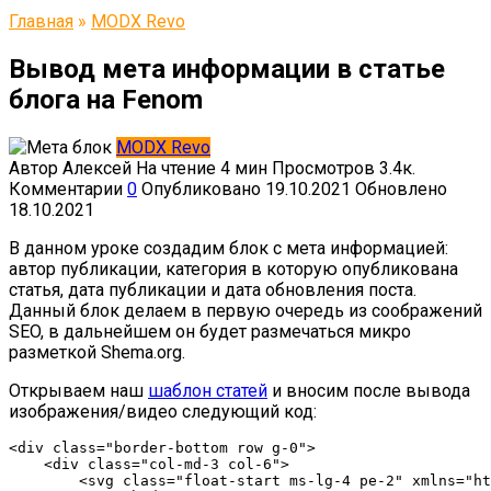
Главная
»
MODX Revo
Вывод мета информации в статье
блога на Fenom
MODX Revo
Автор
Алексей
На чтение
4 мин
Просмотров
3.4к.
Комментарии
0
Опубликовано
19.10.2021
Обновлено
18.10.2021
В данном уроке создадим блок с мета информацией:
автор публикации, категория в которую опубликована
статья, дата публикации и дата обновления поста.
Данный блок делаем в первую очередь из соображений
SEO, в дальнейшем он будет размечаться микро
разметкой Shema.org.
Открываем наш
шаблон статей
и вносим после вывода
изображения/видео следующий код:
<div class="border-bottom row g-0">

    <div class="col-md-3 col-6">

        <svg class="float-start ms-lg-4 pe-2" xmlns="ht