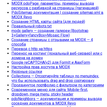
MODX pdoPage: параметры, примеры вывода
ресурсов с разбивкой на страницы (пагинацией)
PdoSitemap документация | создание sitemap.xml в
MODX Revo
Создание HTML карты сайта (для людей)
Правильный robots.txt
modx gallery — создание галереи (Bootstrap
3+Gallery+fancyBox+Mosaic Flow)
Создание страницы с отзывами на MODX — 4
способа
Перевод с http на https
Перенос на хостинг (локальный веб-сервер) или с
домена на домен
Google reCAPTCHA(v2) для FormIt и AjaxForm
Настройка прав доступа в MODX
Якорные ссылки
Collections — Отсортируйте таблицу по menuindex,
что бы использовать drag and drop сортировку
Продвинутое портфолио с фильтром по категориям
Современное меню для сайта. Mobile-first,
dropdown, mega menu, sticky header
pdoNeighbors — документация и примеры вывода
соседних документов в MODX Revo