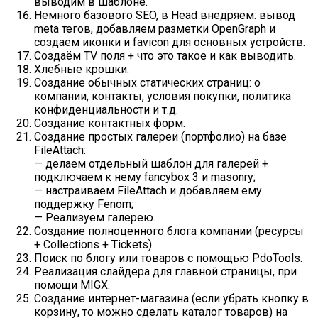
выводим в шаблоне.
Немного базового SEO, в Head внедряем: вывод
meta тегов, добавляем разметки OpenGraph и
создаем иконки и favicon для основных устройств.
Создаём TV поля + что это такое и как выводить.
Хлебные крошки.
Создание обычных статических страниц: о
компании, контакты, условия покупки, политика
конфиденциальности и т.д.
Создание контактных форм.
Создание простых галереи (портфолио) на базе
FileAttach:
— делаем отдельный шаблон для галерей +
подключаем к нему fancybox 3 и masonry;
— настраиваем FileAttach и добавляем ему
поддержку Fenom;
— Реализуем галерею.
Создание полноценного блога компании (ресурсы
+ Collections + Tickets).
Поиск по блогу или товаров с помощью PdoTools.
Реализация слайдера для главной страницы, при
помощи MIGX.
Создание интернет-магазина (если убрать кнопку в
корзину, то можно сделать каталог товаров) на