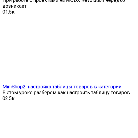
При работе с проектами на MODX Revolution нередко
возникает
0
1.5к.
MiniShop2: настройка таблицы товаров в категории
В этом уроке разберем как настроить таблицу товаров
0
2.5к.