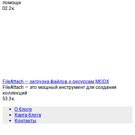
помощи
0
2.2к.
FileAttach — загрузка файлов к ресурсам MODX
FileAttach — это мощный инструмент для создания
коллекций
5
3.3к.
О блоге
Карта блога
Контакты