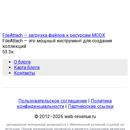
FileAttach — загрузка файлов к ресурсам MODX
FileAttach — это мощный инструмент для создания
коллекций
5
3.3к.
О блоге
Карта блога
Контакты
Пользовательское соглашение
|
Политика
конфиденциальности
|
Партнёрские ссылки
© 2012–2026 web-revenue.ru
Цитирование материалов разрешается с обязательной активной ссылкой на
источник. Полное копирование запрещено и является нарушением авторских