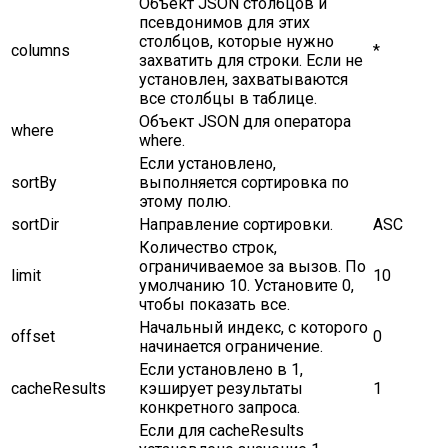
Объект JSON столбцов и
псевдонимов для этих
столбцов, которые нужно
columns
*
захватить для строки. Если не
установлен, захватываются
все столбцы в таблице.
Объект JSON для оператора
where
where.
Если установлено,
sortBy
выполняется сортировка по
этому полю.
sortDir
Направление сортировки.
ASC
Количество строк,
ограничиваемое за вызов. По
limit
10
умолчанию 10. Установите 0,
чтобы показать все.
Начальный индекс, с которого
offset
0
начинается ограничение.
Если установлено в 1,
cacheResults
кэширует результаты
1
конкретного запроса.
Если для cacheResults