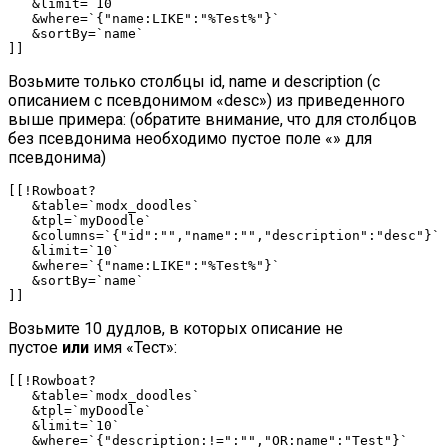
&
limit
=
`10`
&
where
=
`{"name:LIKE":"%Test%"}`
&
sortBy
=
`name`
]
]
Возьмите только столбцы id, name и description (с
описанием с псевдонимом «desc») из приведенного
выше примера: (обратите внимание, что для столбцов
без псевдонима необходимо пустое поле «» для
псевдонима)
[
[
!
Rowboat
?
&
table
=
`modx_doodles`
&
tpl
=
`myDoodle`
&
columns
=
`{"id":"","name":"","description":"desc"}`
&
limit
=
`10`
&
where
=
`{"name:LIKE":"%Test%"}`
&
sortBy
=
`name`
]
]
Возьмите 10 дудлов, в которых описание не
пустое
или
имя «Тест»:
[
[
!
Rowboat
?
&
table
=
`modx_doodles`
&
tpl
=
`myDoodle`
&
limit
=
`10`
&
where
=
`{"description:!=":"","OR:name":"Test"}`