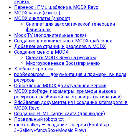
купить)
Перенос HTML шаблона в MODX Revo
MODX чанки (chunks)
MODX сниппеты (snippet)
Сниппет для автоматической генерации
фавиконок
Modx TV (дополнительные поля)
Создание дополнительных MODX шаблонов
Добавление страниц и разделов в MODX
Создание меню в MODX
Cкачать MODX Revo на русском
Многоуровневое Bootstrap меню
Хлебные крошки
pdoResources — документация и примеры вывода
ресурсов
Обновление MODX до актуальной версии
MODX pdoPage: параметры, примеры вывода
ресурсов с разбивкой на страницы (пагинацией)
PdoSitemap документация | создание sitemap.xml в
MODX Revo
Создание HTML карты сайта (для людей)
Правильный robots.txt
modx gallery — создание галереи (Bootstrap
3+Gallery+fancyBox+Mosaic Flow)