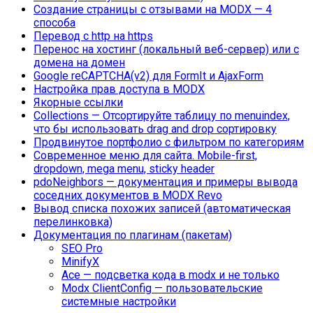
Создание страницы с отзывами на MODX — 4
способа
Перевод с http на https
Перенос на хостинг (локальный веб-сервер) или с
домена на домен
Google reCAPTCHA(v2) для FormIt и AjaxForm
Настройка прав доступа в MODX
Якорные ссылки
Collections — Отсортируйте таблицу по menuindex,
что бы использовать drag and drop сортировку
Продвинутое портфолио с фильтром по категориям
Современное меню для сайта. Mobile-first,
dropdown, mega menu, sticky header
pdoNeighbors — документация и примеры вывода
соседних документов в MODX Revo
Вывод списка похожих записей (автоматическая
перелинковка)
Документация по плагинам (пакетам)
SEO Pro
MinifyX
Ace — подсветка кода в modx и не только
Modx ClientConfig — пользовательские
системные настройки