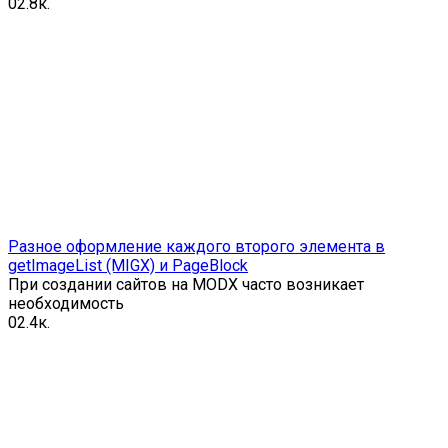
0
2.8к.
Разное оформление каждого второго элемента в
getImageList (MIGX) и PageBlock
При создании сайтов на MODX часто возникает
необходимость
0
2.4к.