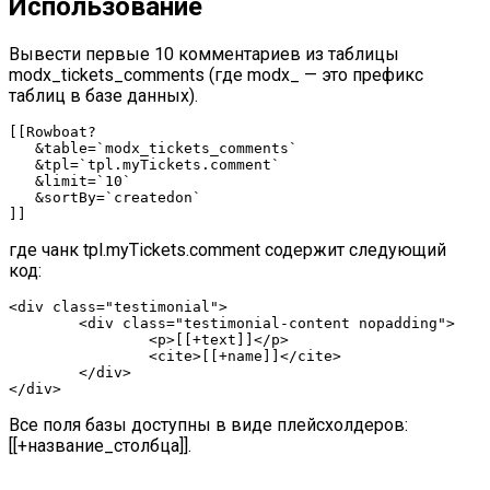
Использование
Вывести первые 10 комментариев из таблицы
modx_tickets_comments (где modx_ — это префикс
таблиц в базе данных).
[[Rowboat?

   &table=`modx_tickets_comments`

   &tpl=`tpl.myTickets.comment`

   &limit=`10`

   &sortBy=`createdon`

]]
где чанк tpl.myTickets.comment содержит следующий
код:
<div class="testimonial">

	<div class="testimonial-content nopadding">

		<p>[[+text]]</p>

		<cite>[[+name]]</cite>

	</div>

</div>
Все поля базы доступны в виде плейсхолдеров:
[[+название_столбца]].