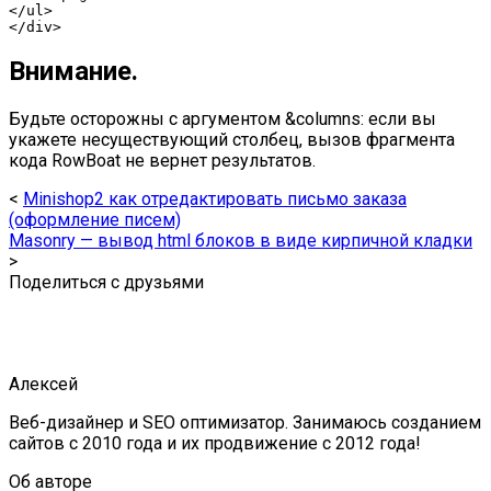
<
/
ul
>
<
/
div
>
Внимание.
Будьте осторожны с аргументом &columns: если вы
укажете несуществующий столбец, вызов фрагмента
кода RowBoat не вернет результатов.
<
Minishop2 как отредактировать письмо заказа
(оформление писем)
Masonry — вывод html блоков в виде кирпичной кладки
>
Поделиться с друзьями
Алексей
Веб-дизайнер и SEO оптимизатор. Занимаюсь созданием
сайтов с 2010 года и их продвижение с 2012 года!
Об авторе