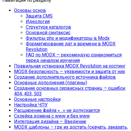
Навигация по разделу
Основы основ
Защита CMS
Идеология
Структура каталогов
Основной синтаксис
Фильтры phx и модификаторы в Modx
Форматирование дат и времени в MODX
Revolution
FAQ по MODX — рекомендую ознакомиться
перед началом изучения
Правильная установка MODX Revolution на хостинг
MODX безопасность — уязвимости и защита от них
Создание дополнительного источника файлов
Основные дополнения (плагины)
Создание основных сервисных страниц — ошибок
404, 403, 503
Основные настройки
Настройка ЧПУ
Расширение файла «…» не допускается
Склейка домена с www и без www
Интеграция дизайна — Введение
MODX шаблоны – где их достать (скачать, заказать,