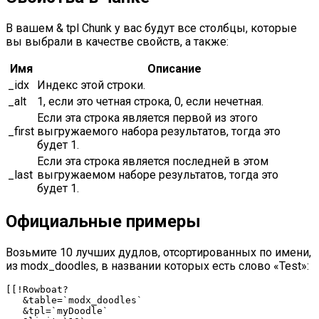
В вашем & tpl Chunk у вас будут все столбцы, которые
вы выбрали в качестве свойств, а также:
Имя
Описание
_idx
Индекс этой строки.
_alt
1, если это четная строка, 0, если нечетная.
Если эта строка является первой из этого
_first
выгружаемого набора результатов, тогда это
будет 1.
Если эта строка является последней в этом
_last
выгружаемом наборе результатов, тогда это
будет 1.
Официальные примеры
Возьмите 10 лучших дудлов, отсортированных по имени,
из modx_doodles, в названии которых есть слово «Test»:
[
[
!
Rowboat
?
&
table
=
`modx_doodles`
&
tpl
=
`myDoodle`