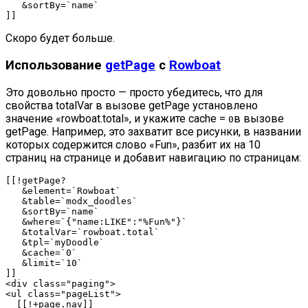
&
sortBy
=
`name`
]
]
Скоро будет больше.
Использование
getPage
с
Rowboat
Это довольно просто — просто убедитесь, что для
свойства totalVar в вызове getPage установлено
значение «rowboat.total», и укажите cache =
в вызове
0
getPage. Например, это захватит все рисунки, в названии
которых содержится слово «Fun», разбит их на 10
страниц на странице и добавит навигацию по страницам:
[
[
!
getPage
?
&
element
=
`Rowboat`
&
table
=
`modx_doodles`
&
sortBy
=
`name`
&
where
=
`{"name:LIKE":"%Fun%"}`
&
totalVar
=
`rowboat.total`
&
tpl
=
`myDoodle`
&
cache
=
`0`
&
limit
=
`10`
]
]
<
div 
class
=
"paging"
>
<
ul 
class
=
"pageList"
>
[
[
!
+
page
.
nav
]
]